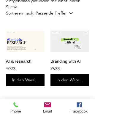
2 Ergebnisse gefunden mit einer leeren
Suche
Sortieren nach:
Passende Treffer
AI & research
Branding with AI
49,00€
29,00€
In den Warenkorb
In den Warenkorb
Phone
Email
Facebook
Let´s talk
LinkedIn